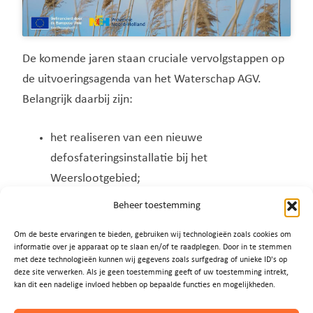
De komende jaren staan cruciale vervolgstappen op
de uitvoeringsagenda van het Waterschap AGV.
Belangrijk daarbij zijn:
het realiseren van een nieuwe
defosfateringsinstallatie bij het
Weerslootgebied;
het beheren van de visstand, specifiek het
Beheer toestemming
overplaatsen van brasem;
Om de beste ervaringen te bieden, gebruiken wij technologieën zoals cookies om
het aanleggen van luwe zones in de
informatie over je apparaat op te slaan en/of te raadplegen. Door in te stemmen
Loosdrechtse Plassen waar golfslag, stroming
met deze technologieën kunnen wij gegevens zoals surfgedrag of unieke ID's op
deze site verwerken. Als je geen toestemming geeft of uw toestemming intrekt,
en opwerveling van slib worden beperkt.
kan dit een nadelige invloed hebben op bepaalde functies en mogelijkheden.