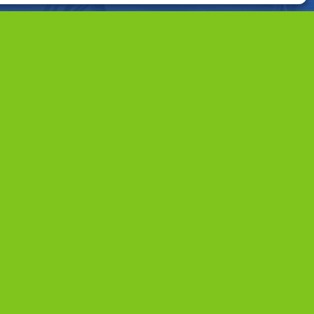
Partners
Provincie Noord-Holland
|
Provincie Utrecht
|
Gemeente Wijdemeren
|
Gemeente Stichtse Vecht
|
Gemeente Hilversum
|
Waternet
|
Waterschap Amstel, Gooi en Vecht
|
Plassenschap Loosdrecht e.o.
|
Regio Gooi en Vechtstreek
|
Natuurmonumenten
|