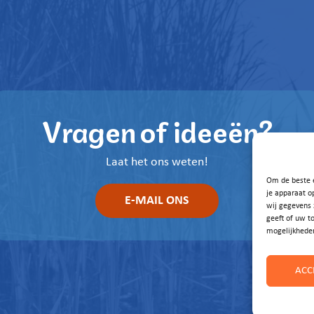
Vragen of ideeën?
Laat het ons weten!
Om de beste e
je apparaat o
E-MAIL ONS
wij gegevens 
geeft of uw t
mogelijkhede
ACC