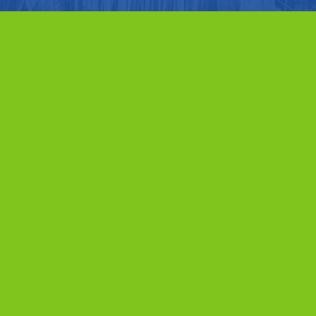
Contact
Heeft u vragen, ideeën of wilt u graag een afspraak
maken?
Neem even contact op met het programmabureau:
secretariaat_ovp@noord-holland.nl