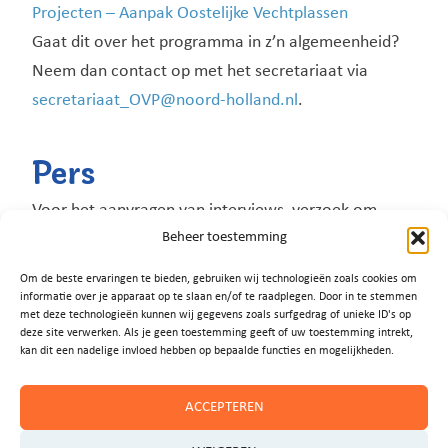
Projecten – Aanpak Oostelijke Vechtplassen
Gaat dit over het programma in z’n algemeenheid?
Neem dan contact op met het secretariaat via
secretariaat_OVP@noord-holland.nl
.
Pers
Voor het aanvragen van interviews, verzoek om
Beheer toestemming
achtergrondinformatie of persvragen, kunt u contact
opnemen met communicatiemanager Anja Brands
Om de beste ervaringen te bieden, gebruiken wij technologieën zoals cookies om
via M: 06-10 496 910 of
a.brands@wijdemeren.nl
.
informatie over je apparaat op te slaan en/of te raadplegen. Door in te stemmen
met deze technologieën kunnen wij gegevens zoals surfgedrag of unieke ID's op
deze site verwerken. Als je geen toestemming geeft of uw toestemming intrekt,
kan dit een nadelige invloed hebben op bepaalde functies en mogelijkheden.
ACCEPTEREN