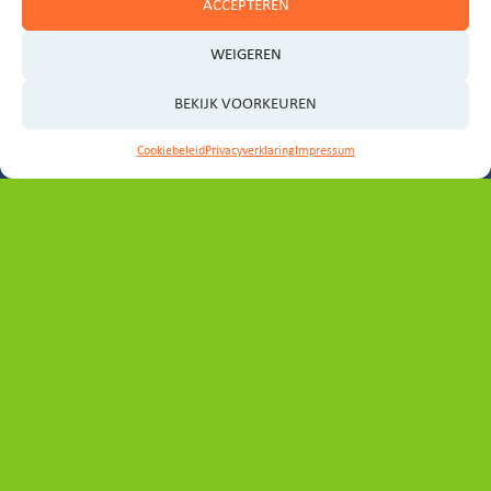
ACCEPTEREN
WEIGEREN
BEKIJK VOORKEUREN
Cookiebeleid
Privacyverklaring
Impressum
Aanpak Oostelijke
Vechtplassen
De Oostelijke Vechtplassen vormen een uniek en
beschermd natuurgebied met een bijzondere
geschiedenis en veel ruimte voor waterrecreatie.
Het gebied kampt ook met problemen. Sinds 2017