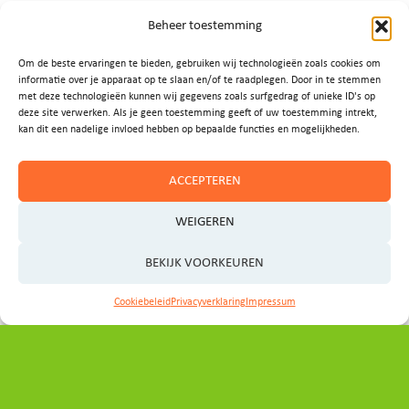
Beheer toestemming
Om de beste ervaringen te bieden, gebruiken wij technologieën zoals cookies om
informatie over je apparaat op te slaan en/of te raadplegen. Door in te stemmen
met deze technologieën kunnen wij gegevens zoals surfgedrag of unieke ID's op
deze site verwerken. Als je geen toestemming geeft of uw toestemming intrekt,
kan dit een nadelige invloed hebben op bepaalde functies en mogelijkheden.
Contact
ACCEPTEREN
WEIGEREN
Heeft u vragen, ideeën of wilt u graag een afspraak
maken?
BEKIJK VOORKEUREN
Cookiebeleid
Privacyverklaring
Impressum
Neem even contact op met het programmabureau:
secretariaat_ovp@noord-holland.nl
Volg ons