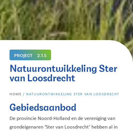
PROJECT
2.1.5
Natuurontwikkeling Ster
van Loosdrecht
HOME
/
NATUURONTWIKKELING STER VAN LOOSDRECHT
Gebiedsaanbod
De provincie Noord-Holland en de vereniging van
grondeigenaren ‘Ster van Loosdrecht’ hebben al in