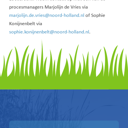
procesmanagers Marjolijn de Vries via
marjolijn.de.vries@noord-holland.nl
of Sophie
Konijnenbelt via
sophie.konijnenbelt@noord-holland.nl
.