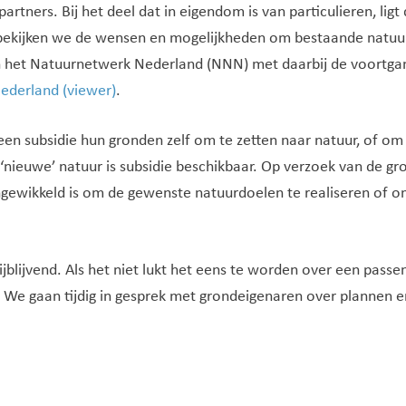
artners. Bij het deel dat in eigendom is van particulieren, ligt
bekijken we de wensen en mogelijkheden om bestaande natuur
 het Natuurnetwerk Nederland (NNN) met daarbij de voortgang 
ederland (viewer)
.
 subsidie hun gronden zelf om te zetten naar natuur, of om d
nieuwe’ natuur is subsidie beschikbaar. Op verzoek van de gr
ewikkeld is om de gewenste natuurdoelen te realiseren of om
ijblijvend. Als het niet lukt het eens te worden over een passe
n. We gaan tijdig in gesprek met grondeigenaren over plannen 