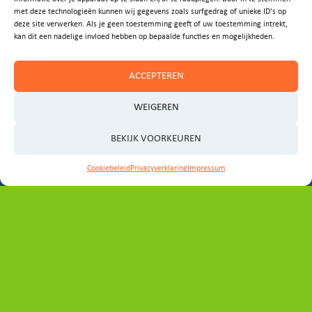
met deze technologieën kunnen wij gegevens zoals surfgedrag of unieke ID's op
ideeën?
deze site verwerken. Als je geen toestemming geeft of uw toestemming intrekt,
kan dit een nadelige invloed hebben op bepaalde functies en mogelijkheden.
Laat het ons weten!
ACCEPTEREN
E-MAIL ONS
WEIGEREN
BEKIJK VOORKEUREN
Cookiebeleid
Privacyverklaring
Impressum