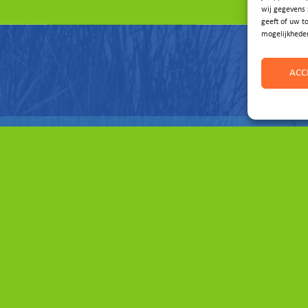
wij gegevens 
geeft of uw t
mogelijkhede
ACC
Vragen of ideeën?
Laat het ons weten!
E-MAIL ONS