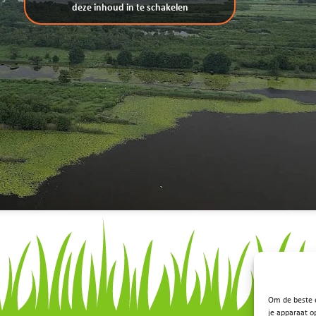
deze inhoud in te schakelen
Om de beste e
je apparaat o