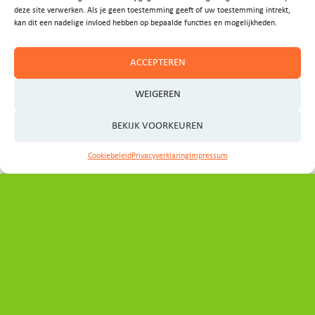
deze site verwerken. Als je geen toestemming geeft of uw toestemming intrekt,
Contact
kan dit een nadelige invloed hebben op bepaalde functies en mogelijkheden.
ACCEPTEREN
Heeft u vragen, ideeën of wilt u graag een afspraak
maken?
WEIGEREN
Neem even contact op met het programmabureau:
BEKIJK VOORKEUREN
secretariaat_ovp@noord-holland.nl
Cookiebeleid
Privacyverklaring
Impressum
Volg ons
Direct naar