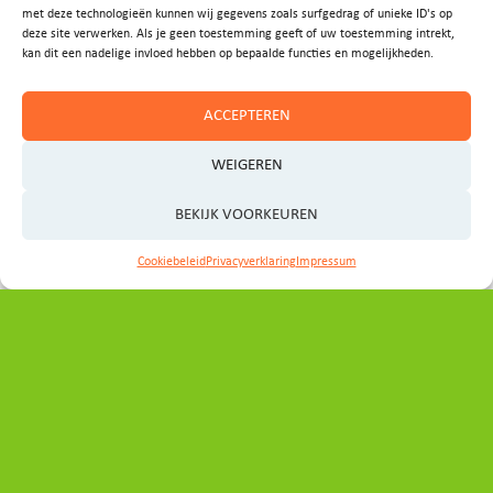
met deze technologieën kunnen wij gegevens zoals surfgedrag of unieke ID's op
deze site verwerken. Als je geen toestemming geeft of uw toestemming intrekt,
kan dit een nadelige invloed hebben op bepaalde functies en mogelijkheden.
ACCEPTEREN
WEIGEREN
BEKIJK VOORKEUREN
Cookiebeleid
Privacyverklaring
Impressum
Contact
Heeft u vragen, ideeën of wilt u graag een afspraak
maken?
Neem even contact op met het programmabureau: