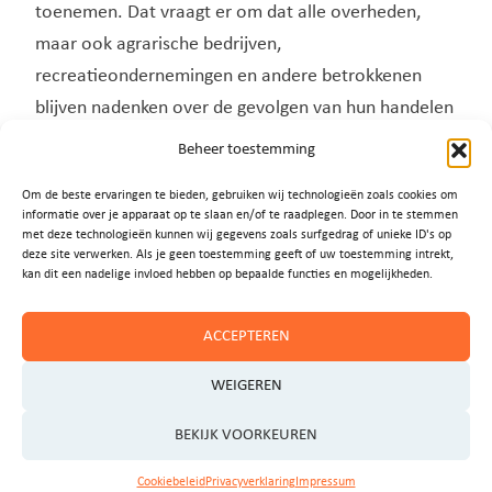
toenemen. Dat vraagt er om dat alle overheden,
maar ook agrarische bedrijven,
recreatieondernemingen en andere betrokkenen
blijven nadenken over de gevolgen van hun handelen
op het watersysteem. In de Oostelijke Vechtplassen
Beheer toestemming
komt dat steeds meer op gang, onder andere door
Om de beste ervaringen te bieden, gebruiken wij technologieën zoals cookies om
de Aanpak Oostelijke Vechtplassen. Zorgen voor
informatie over je apparaat op te slaan en/of te raadplegen. Door in te stemmen
gezond water lukt alleen samen”.
met deze technologieën kunnen wij gegevens zoals surfgedrag of unieke ID's op
deze site verwerken. Als je geen toestemming geeft of uw toestemming intrekt,
kan dit een nadelige invloed hebben op bepaalde functies en mogelijkheden.
Zorgen ook elders in het
ACCEPTEREN
land
WEIGEREN
Over vijf jaar moet het oppervlakte- en grondwater
BEKIJK VOORKEUREN
in heel Europa van goede kwaliteit en kwantiteit zijn.
Maar in Nederland voldoet nog niet één procent van
Cookiebeleid
Privacyverklaring
Impressum