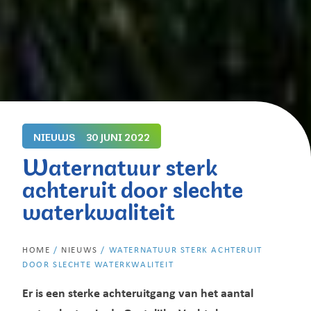
NIEUWS
30 JUNI 2022
Waternatuur sterk
achteruit door slechte
waterkwaliteit
HOME
/
NIEUWS
/
WATERNATUUR STERK ACHTERUIT
DOOR SLECHTE WATERKWALITEIT
Er is een sterke achteruitgang van het aantal