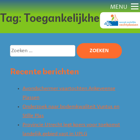
Direct
MENU
Tag:
Toegankelijkheid
naar
content
Zoeken
naar:
Recente berichten
Avondschermer vaartochten Ankeveense
Plassen
Onderzoek naar bodemkwaliteit Vuntus en
Stille Plas
Provincie Utrecht legt koers voor toekomst
landelijk gebied vast in UPLG