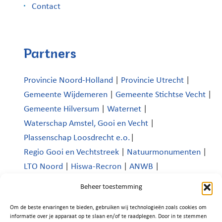
Contact
Partners
Provincie Noord-Holland
|
Provincie Utrecht
|
Gemeente Wijdemeren
|
Gemeente Stichtse Vecht
|
Gemeente Hilversum
|
Waternet
|
Waterschap Amstel, Gooi en Vecht
|
Plassenschap Loosdrecht e.o.
|
Regio Gooi en Vechtstreek
|
Natuurmonumenten
|
LTO Noord
|
Hiswa-Recron
|
ANWB
|
Koninklijk Nederlands Watersportverbond
|
Beheer toestemming
Verenigde Bedrijven Boomhoek |
Om de beste ervaringen te bieden, gebruiken wij technologieën zoals cookies om
Platform Recreatie en Toerisme Wijdemeren
|
informatie over je apparaat op te slaan en/of te raadplegen. Door in te stemmen