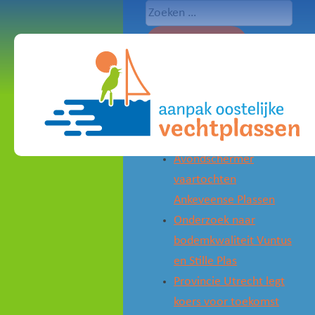
Zoeken
naar:
Recente
berichten
Avondschermer
vaartochten
Ankeveense Plassen
Onderzoek naar
bodemkwaliteit Vuntus
en Stille Plas
Provincie Utrecht legt
koers voor toekomst