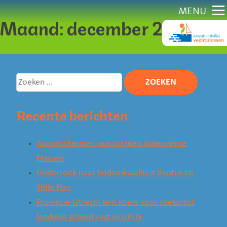
Direct
MENU
Maand:
december 2023
naar
content
Zoeken
naar:
Recente berichten
Avondschermer vaartochten Ankeveense
Plassen
Onderzoek naar bodemkwaliteit Vuntus en
Stille Plas
Provincie Utrecht legt koers voor toekomst
landelijk gebied vast in UPLG