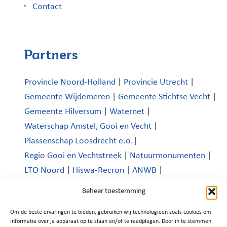
Contact
Partners
Provincie Noord-Holland
|
Provincie Utrecht
|
Gemeente Wijdemeren
|
Gemeente Stichtse Vecht
|
Gemeente Hilversum
|
Waternet
|
Waterschap Amstel, Gooi en Vecht
|
Plassenschap Loosdrecht e.o.
|
Regio Gooi en Vechtstreek
|
Natuurmonumenten
|
LTO Noord
|
Hiswa-Recron
|
ANWB
|
Koninklijk Nederlands Watersportverbond
|
Beheer toestemming
Verenigde Bedrijven Boomhoek |
Om de beste ervaringen te bieden, gebruiken wij technologieën zoals cookies om
Platform Recreatie en Toerisme Wijdemeren
|
informatie over je apparaat op te slaan en/of te raadplegen. Door in te stemmen