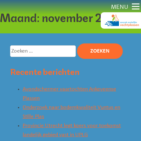
Direct
MENU
Maand:
november 2022
naar
content
Zoeken
naar:
Recente berichten
Avondschermer vaartochten Ankeveense
Plassen
Onderzoek naar bodemkwaliteit Vuntus en
Stille Plas
Provincie Utrecht legt koers voor toekomst
landelijk gebied vast in UPLG