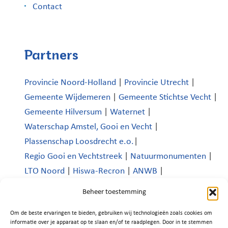
Contact
Partners
Provincie Noord-Holland
|
Provincie Utrecht
|
Gemeente Wijdemeren
|
Gemeente Stichtse Vecht
|
Gemeente Hilversum
|
Waternet
|
Waterschap Amstel, Gooi en Vecht
|
Plassenschap Loosdrecht e.o.
|
Regio Gooi en Vechtstreek
|
Natuurmonumenten
|
LTO Noord
|
Hiswa-Recron
|
ANWB
|
Koninklijk Nederlands Watersportverbond
|
Beheer toestemming
Verenigde Bedrijven Boomhoek |
Om de beste ervaringen te bieden, gebruiken wij technologieën zoals cookies om
Platform Recreatie en Toerisme Wijdemeren
|
informatie over je apparaat op te slaan en/of te raadplegen. Door in te stemmen