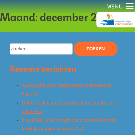
Direct
MENU
Maand:
december 2024
naar
content
Zoeken
naar:
Recente berichten
Avondschermer vaartochten Ankeveense
Plassen
Onderzoek naar bodemkwaliteit Vuntus en
Stille Plas
Provincie Utrecht legt koers voor toekomst
landelijk gebied vast in UPLG