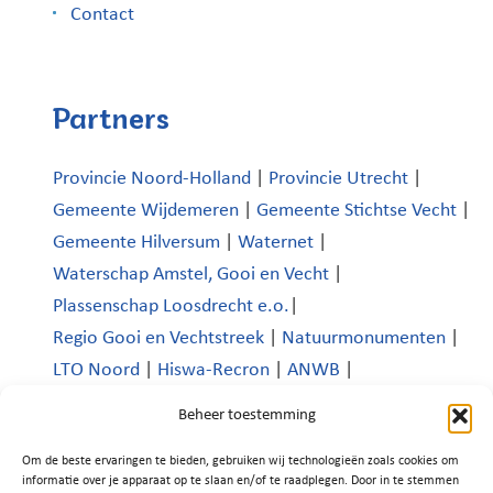
Contact
Partners
Provincie Noord-Holland
|
Provincie Utrecht
|
Gemeente Wijdemeren
|
Gemeente Stichtse Vecht
|
Gemeente Hilversum
|
Waternet
|
Waterschap Amstel, Gooi en Vecht
|
Plassenschap Loosdrecht e.o.
|
Regio Gooi en Vechtstreek
|
Natuurmonumenten
|
LTO Noord
|
Hiswa-Recron
|
ANWB
|
Koninklijk Nederlands Watersportverbond
|
Beheer toestemming
Verenigde Bedrijven Boomhoek |
Om de beste ervaringen te bieden, gebruiken wij technologieën zoals cookies om
Platform Recreatie en Toerisme Wijdemeren
|
informatie over je apparaat op te slaan en/of te raadplegen. Door in te stemmen