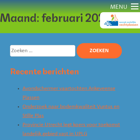
Direct
MENU
Maand:
februari 2025
naar
content
Zoeken
naar:
Recente berichten
Avondschermer vaartochten Ankeveense
Plassen
Onderzoek naar bodemkwaliteit Vuntus en
Stille Plas
Provincie Utrecht legt koers voor toekomst
landelijk gebied vast in UPLG