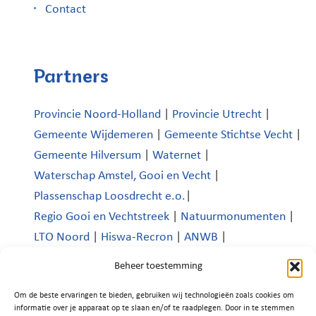
Contact
Partners
Provincie Noord-Holland
|
Provincie Utrecht
|
Gemeente Wijdemeren
|
Gemeente Stichtse Vecht
|
Gemeente Hilversum
|
Waternet
|
Waterschap Amstel, Gooi en Vecht
|
Plassenschap Loosdrecht e.o.
|
Regio Gooi en Vechtstreek
|
Natuurmonumenten
|
LTO Noord
|
Hiswa-Recron
|
ANWB
|
Koninklijk Nederlands Watersportverbond
|
Beheer toestemming
Verenigde Bedrijven Boomhoek |
Om de beste ervaringen te bieden, gebruiken wij technologieën zoals cookies om
Platform Recreatie en Toerisme Wijdemeren
|
informatie over je apparaat op te slaan en/of te raadplegen. Door in te stemmen