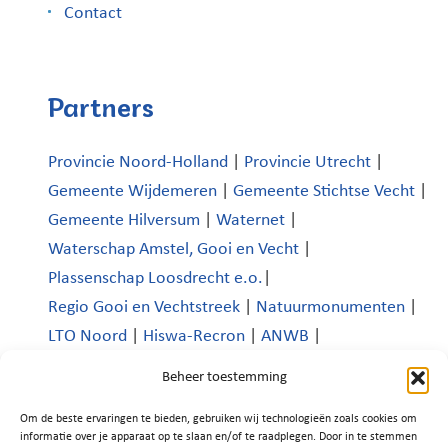
Contact
Partners
Provincie Noord-Holland
|
Provincie Utrecht
|
Gemeente Wijdemeren
|
Gemeente Stichtse Vecht
|
Gemeente Hilversum
|
Waternet
|
Waterschap Amstel, Gooi en Vecht
|
Plassenschap Loosdrecht e.o.
|
Regio Gooi en Vechtstreek
|
Natuurmonumenten
|
LTO Noord
|
Hiswa-Recron
|
ANWB
|
Koninklijk Nederlands Watersportverbond
|
Beheer toestemming
Verenigde Bedrijven Boomhoek |
Om de beste ervaringen te bieden, gebruiken wij technologieën zoals cookies om
Platform Recreatie en Toerisme Wijdemeren
|
informatie over je apparaat op te slaan en/of te raadplegen. Door in te stemmen