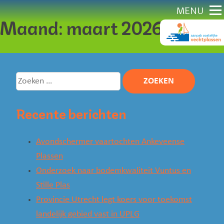
Direct
MENU
Maand:
maart 2026
naar
content
Zoeken
naar:
Recente berichten
Avondschermer vaartochten Ankeveense
Plassen
Onderzoek naar bodemkwaliteit Vuntus en
Stille Plas
Provincie Utrecht legt koers voor toekomst
landelijk gebied vast in UPLG