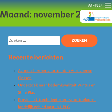
Direct
MENU
Maand:
november 2024
naar
content
Zoeken
naar:
Recente berichten
Avondschermer vaartochten Ankeveense
Plassen
Onderzoek naar bodemkwaliteit Vuntus en
Stille Plas
Provincie Utrecht legt koers voor toekomst
landelijk gebied vast in UPLG