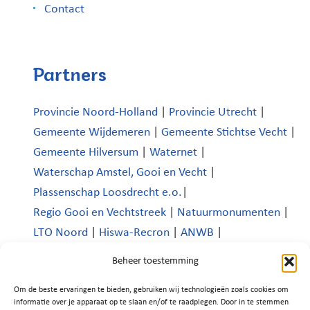
Contact
Partners
Provincie Noord-Holland
|
Provincie Utrecht
|
Gemeente Wijdemeren
|
Gemeente Stichtse Vecht
|
Gemeente Hilversum
|
Waternet
|
Waterschap Amstel, Gooi en Vecht
|
Plassenschap Loosdrecht e.o.
|
Regio Gooi en Vechtstreek
|
Natuurmonumenten
|
LTO Noord
|
Hiswa-Recron
|
ANWB
|
Koninklijk Nederlands Watersportverbond
|
Beheer toestemming
Verenigde Bedrijven Boomhoek |
Om de beste ervaringen te bieden, gebruiken wij technologieën zoals cookies om
Platform Recreatie en Toerisme Wijdemeren
|
informatie over je apparaat op te slaan en/of te raadplegen. Door in te stemmen