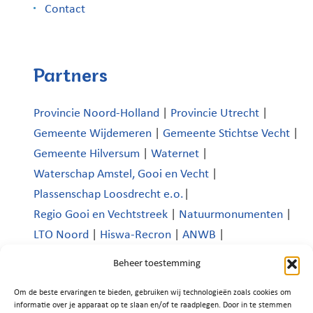
Contact
Partners
Provincie Noord-Holland
|
Provincie Utrecht
|
Gemeente Wijdemeren
|
Gemeente Stichtse Vecht
|
Gemeente Hilversum
|
Waternet
|
Waterschap Amstel, Gooi en Vecht
|
Plassenschap Loosdrecht e.o.
|
Regio Gooi en Vechtstreek
|
Natuurmonumenten
|
LTO Noord
|
Hiswa-Recron
|
ANWB
|
Koninklijk Nederlands Watersportverbond
|
Beheer toestemming
Verenigde Bedrijven Boomhoek |
Om de beste ervaringen te bieden, gebruiken wij technologieën zoals cookies om
Platform Recreatie en Toerisme Wijdemeren
|
informatie over je apparaat op te slaan en/of te raadplegen. Door in te stemmen