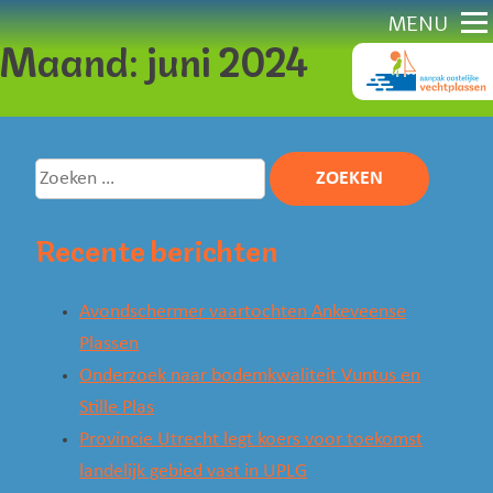
Direct
MENU
Maand:
juni 2024
naar
content
Zoeken
naar:
Recente berichten
Avondschermer vaartochten Ankeveense
Plassen
Onderzoek naar bodemkwaliteit Vuntus en
Stille Plas
Provincie Utrecht legt koers voor toekomst
landelijk gebied vast in UPLG