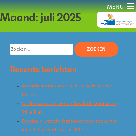
Direct
MENU
Maand:
juli 2025
naar
content
Zoeken
naar:
Recente berichten
Avondschermer vaartochten Ankeveense
Plassen
Onderzoek naar bodemkwaliteit Vuntus en
Stille Plas
Provincie Utrecht legt koers voor toekomst
landelijk gebied vast in UPLG