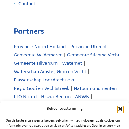
Contact
Partners
Provincie Noord-Holland
|
Provincie Utrecht
|
Gemeente Wijdemeren
|
Gemeente Stichtse Vecht
|
Gemeente Hilversum
|
Waternet
|
Waterschap Amstel, Gooi en Vecht
|
Plassenschap Loosdrecht e.o.
|
Regio Gooi en Vechtstreek
|
Natuurmonumenten
|
LTO Noord
|
Hiswa-Recron
|
ANWB
|
Koninklijk Nederlands Watersportverbond
|
Beheer toestemming
Verenigde Bedrijven Boomhoek |
Om de beste ervaringen te bieden, gebruiken wij technologieën zoals cookies om
Platform Recreatie en Toerisme Wijdemeren
|
informatie over je apparaat op te slaan en/of te raadplegen. Door in te stemmen