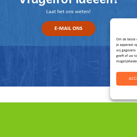
Laat het ons weten!
E-MAIL ONS
Om de beste e
je apparaat o
wij gegevens 
geeft of uw t
mogelijkhede
ACC