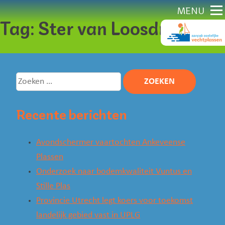
Direct
MENU
Tag:
Ster van Loosdrecht
naar
content
Zoeken
naar:
Recente berichten
Avondschermer vaartochten Ankeveense
Plassen
Onderzoek naar bodemkwaliteit Vuntus en
Stille Plas
Provincie Utrecht legt koers voor toekomst
landelijk gebied vast in UPLG