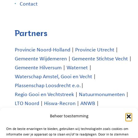
Contact
Partners
Provincie Noord-Holland
|
Provincie Utrecht
|
Gemeente Wijdemeren
|
Gemeente Stichtse Vecht
|
Gemeente Hilversum
|
Waternet
|
Waterschap Amstel, Gooi en Vecht
|
Plassenschap Loosdrecht e.o.
|
Regio Gooi en Vechtstreek
|
Natuurmonumenten
|
LTO Noord
|
Hiswa-Recron
|
ANWB
|
Koninklijk Nederlands Watersportverbond
|
Beheer toestemming
Verenigde Bedrijven Boomhoek |
Om de beste ervaringen te bieden, gebruiken wij technologieën zoals cookies om
Platform Recreatie en Toerisme Wijdemeren
|
informatie over je apparaat op te slaan en/of te raadplegen. Door in te stemmen