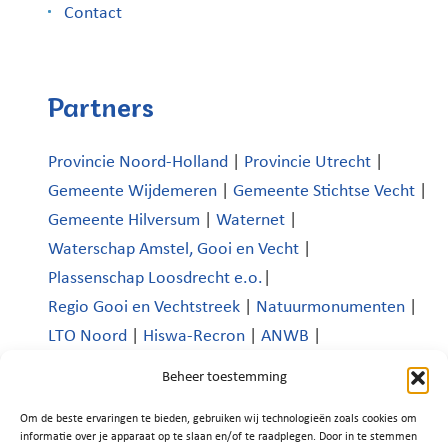
Contact
Partners
Provincie Noord-Holland
|
Provincie Utrecht
|
Gemeente Wijdemeren
|
Gemeente Stichtse Vecht
|
Gemeente Hilversum
|
Waternet
|
Waterschap Amstel, Gooi en Vecht
|
Plassenschap Loosdrecht e.o.
|
Regio Gooi en Vechtstreek
|
Natuurmonumenten
|
LTO Noord
|
Hiswa-Recron
|
ANWB
|
Koninklijk Nederlands Watersportverbond
|
Beheer toestemming
Verenigde Bedrijven Boomhoek |
Om de beste ervaringen te bieden, gebruiken wij technologieën zoals cookies om
Platform Recreatie en Toerisme Wijdemeren
|
informatie over je apparaat op te slaan en/of te raadplegen. Door in te stemmen