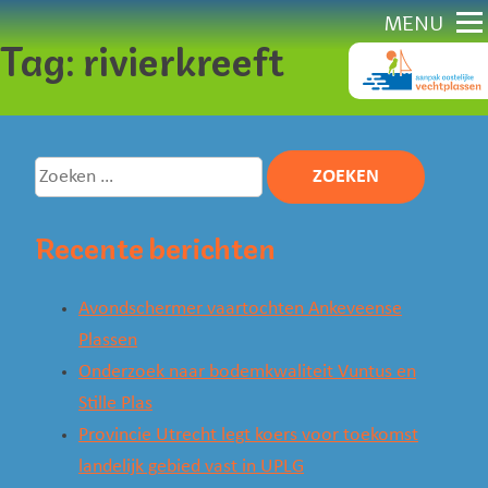
Direct
MENU
Tag:
rivierkreeft
naar
content
Zoeken
naar:
Recente berichten
Avondschermer vaartochten Ankeveense
Plassen
Onderzoek naar bodemkwaliteit Vuntus en
Stille Plas
Provincie Utrecht legt koers voor toekomst
landelijk gebied vast in UPLG