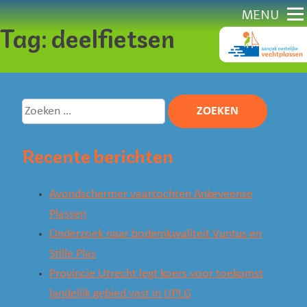
Direct
MENU
Tag:
deelfietsen
naar
content
Zoeken
naar:
Recente berichten
Avondschermer vaartochten Ankeveense
Plassen
Onderzoek naar bodemkwaliteit Vuntus en
Stille Plas
Provincie Utrecht legt koers voor toekomst
landelijk gebied vast in UPLG