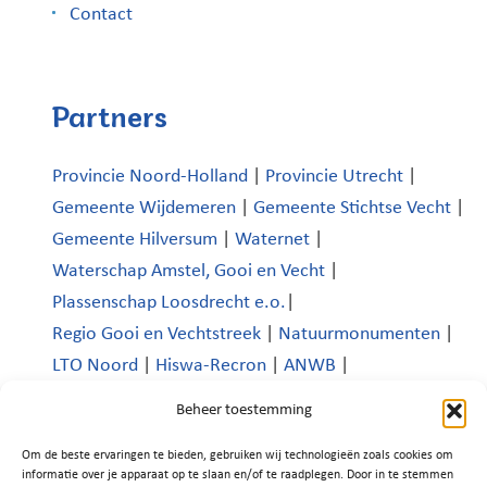
Contact
Partners
Provincie Noord-Holland
|
Provincie Utrecht
|
Gemeente Wijdemeren
|
Gemeente Stichtse Vecht
|
Gemeente Hilversum
|
Waternet
|
Waterschap Amstel, Gooi en Vecht
|
Plassenschap Loosdrecht e.o.
|
Regio Gooi en Vechtstreek
|
Natuurmonumenten
|
LTO Noord
|
Hiswa-Recron
|
ANWB
|
Koninklijk Nederlands Watersportverbond
|
Beheer toestemming
Verenigde Bedrijven Boomhoek |
Om de beste ervaringen te bieden, gebruiken wij technologieën zoals cookies om
Platform Recreatie en Toerisme Wijdemeren
|
informatie over je apparaat op te slaan en/of te raadplegen. Door in te stemmen