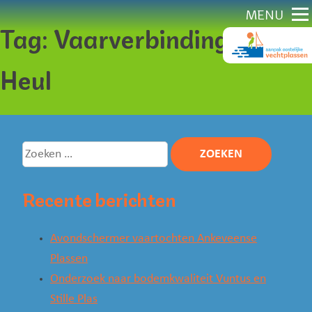
Direct
MENU
Tag:
Vaarverbinding De
naar
content
Heul
Zoeken
naar:
Recente berichten
Avondschermer vaartochten Ankeveense
Plassen
Onderzoek naar bodemkwaliteit Vuntus en
Stille Plas