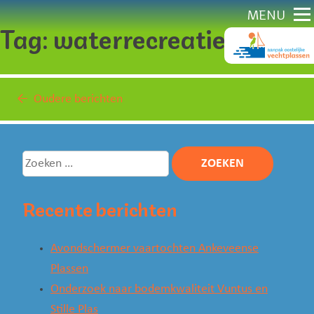
Direct
MENU
Tag:
waterrecreatie
naar
content
Berichten
Oudere berichten
navigatie
Zoeken
naar:
Recente berichten
Avondschermer vaartochten Ankeveense
Plassen
Onderzoek naar bodemkwaliteit Vuntus en
Stille Plas