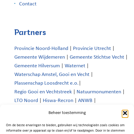
Contact
Partners
Provincie Noord-Holland
|
Provincie Utrecht
|
Gemeente Wijdemeren
|
Gemeente Stichtse Vecht
|
Gemeente Hilversum
|
Waternet
|
Waterschap Amstel, Gooi en Vecht
|
Plassenschap Loosdrecht e.o.
|
Regio Gooi en Vechtstreek
|
Natuurmonumenten
|
LTO Noord
|
Hiswa-Recron
|
ANWB
|
Koninklijk Nederlands Watersportverbond
|
Beheer toestemming
Verenigde Bedrijven Boomhoek |
Om de beste ervaringen te bieden, gebruiken wij technologieën zoals cookies om
Platform Recreatie en Toerisme Wijdemeren
|
informatie over je apparaat op te slaan en/of te raadplegen. Door in te stemmen