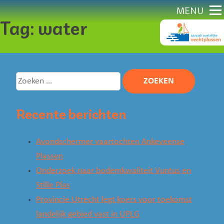
Direct
MENU
Tag:
water
naar
content
Zoeken
naar:
Recente berichten
Avondschermer vaartochten Ankeveense
Plassen
Onderzoek naar bodemkwaliteit Vuntus en
Stille Plas
Provincie Utrecht legt koers voor toekomst
landelijk gebied vast in UPLG