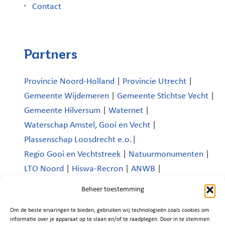
Contact
Partners
Provincie Noord-Holland
|
Provincie Utrecht
|
Gemeente Wijdemeren
|
Gemeente Stichtse Vecht
|
Gemeente Hilversum
|
Waternet
|
Waterschap Amstel, Gooi en Vecht
|
Plassenschap Loosdrecht e.o.
|
Regio Gooi en Vechtstreek
|
Natuurmonumenten
|
LTO Noord
|
Hiswa-Recron
|
ANWB
|
Koninklijk Nederlands Watersportverbond
|
Beheer toestemming
Verenigde Bedrijven Boomhoek |
Om de beste ervaringen te bieden, gebruiken wij technologieën zoals cookies om
Platform Recreatie en Toerisme Wijdemeren
|
informatie over je apparaat op te slaan en/of te raadplegen. Door in te stemmen