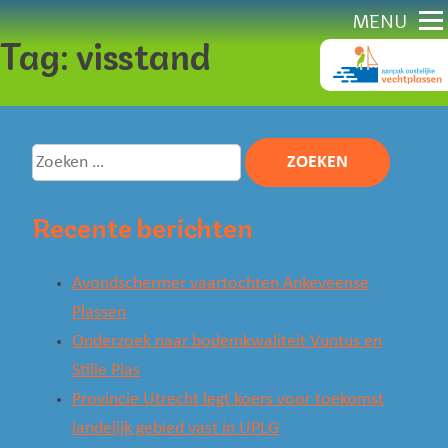
Direct
MENU
Tag:
visstand
naar
content
Zoeken
naar:
Recente berichten
Avondschermer vaartochten Ankeveense
Plassen
Onderzoek naar bodemkwaliteit Vuntus en
Stille Plas
Provincie Utrecht legt koers voor toekomst
landelijk gebied vast in UPLG