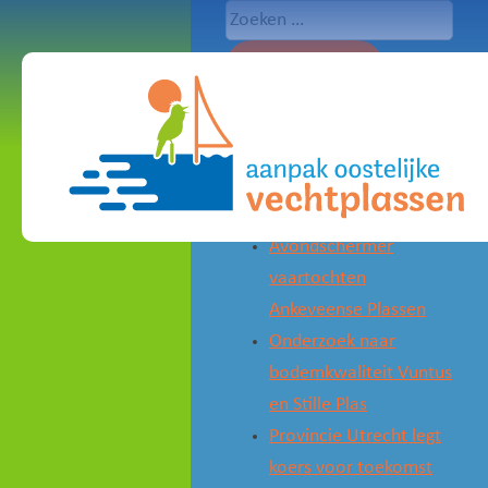
Zoeken
naar:
Recente
berichten
Avondschermer
vaartochten
Ankeveense Plassen
Onderzoek naar
bodemkwaliteit Vuntus
en Stille Plas
Provincie Utrecht legt
koers voor toekomst