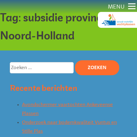
Direct
MENU
Tag:
subsidie provincie
naar
content
Noord-Holland
Zoeken
naar:
Recente berichten
Avondschermer vaartochten Ankeveense
Plassen
Onderzoek naar bodemkwaliteit Vuntus en
Stille Plas