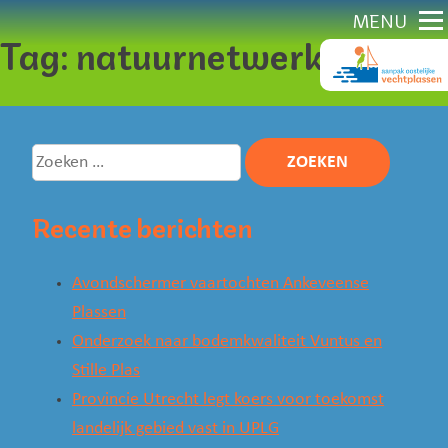
Direct
MENU
Tag:
natuurnetwerk
naar
content
Zoeken
naar:
Recente berichten
Avondschermer vaartochten Ankeveense
Plassen
Onderzoek naar bodemkwaliteit Vuntus en
Stille Plas
Provincie Utrecht legt koers voor toekomst
landelijk gebied vast in UPLG