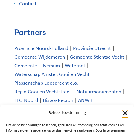
Contact
Partners
Provincie Noord-Holland
|
Provincie Utrecht
|
Gemeente Wijdemeren
|
Gemeente Stichtse Vecht
|
Gemeente Hilversum
|
Waternet
|
Waterschap Amstel, Gooi en Vecht
|
Plassenschap Loosdrecht e.o.
|
Regio Gooi en Vechtstreek
|
Natuurmonumenten
|
LTO Noord
|
Hiswa-Recron
|
ANWB
|
Koninklijk Nederlands Watersportverbond
|
Beheer toestemming
Verenigde Bedrijven Boomhoek |
Om de beste ervaringen te bieden, gebruiken wij technologieën zoals cookies om
Platform Recreatie en Toerisme Wijdemeren
|
informatie over je apparaat op te slaan en/of te raadplegen. Door in te stemmen