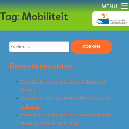
Direct
MENU
Tag:
Mobiliteit
naar
content
Zoeken
naar:
Recente berichten
Avondschermer vaartochten Ankeveense
Plassen
Onderzoek naar bodemkwaliteit Vuntus en
Stille Plas
Provincie Utrecht legt koers voor toekomst
landelijk gebied vast in UPLG