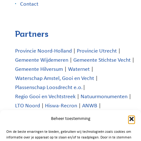
Contact
Partners
Provincie Noord-Holland
|
Provincie Utrecht
|
Gemeente Wijdemeren
|
Gemeente Stichtse Vecht
|
Gemeente Hilversum
|
Waternet
|
Waterschap Amstel, Gooi en Vecht
|
Plassenschap Loosdrecht e.o.
|
Regio Gooi en Vechtstreek
|
Natuurmonumenten
|
LTO Noord
|
Hiswa-Recron
|
ANWB
|
Koninklijk Nederlands Watersportverbond
|
Beheer toestemming
Verenigde Bedrijven Boomhoek |
Om de beste ervaringen te bieden, gebruiken wij technologieën zoals cookies om
Platform Recreatie en Toerisme Wijdemeren
|
informatie over je apparaat op te slaan en/of te raadplegen. Door in te stemmen