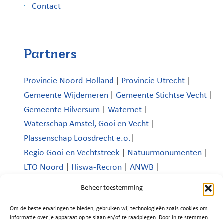
Contact
Partners
Provincie Noord-Holland
|
Provincie Utrecht
|
Gemeente Wijdemeren
|
Gemeente Stichtse Vecht
|
Gemeente Hilversum
|
Waternet
|
Waterschap Amstel, Gooi en Vecht
|
Plassenschap Loosdrecht e.o.
|
Regio Gooi en Vechtstreek
|
Natuurmonumenten
|
LTO Noord
|
Hiswa-Recron
|
ANWB
|
Koninklijk Nederlands Watersportverbond
|
Beheer toestemming
Verenigde Bedrijven Boomhoek |
Om de beste ervaringen te bieden, gebruiken wij technologieën zoals cookies om
Platform Recreatie en Toerisme Wijdemeren
|
informatie over je apparaat op te slaan en/of te raadplegen. Door in te stemmen