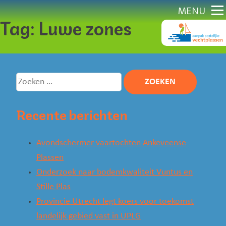
Direct
MENU
Tag:
Luwe zones
naar
content
Zoeken
naar:
Recente berichten
Avondschermer vaartochten Ankeveense
Plassen
Onderzoek naar bodemkwaliteit Vuntus en
Stille Plas
Provincie Utrecht legt koers voor toekomst
landelijk gebied vast in UPLG