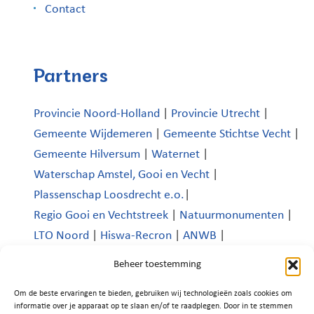
Contact
Partners
Provincie Noord-Holland
|
Provincie Utrecht
|
Gemeente Wijdemeren
|
Gemeente Stichtse Vecht
|
Gemeente Hilversum
|
Waternet
|
Waterschap Amstel, Gooi en Vecht
|
Plassenschap Loosdrecht e.o.
|
Regio Gooi en Vechtstreek
|
Natuurmonumenten
|
LTO Noord
|
Hiswa-Recron
|
ANWB
|
Koninklijk Nederlands Watersportverbond
|
Beheer toestemming
Verenigde Bedrijven Boomhoek |
Om de beste ervaringen te bieden, gebruiken wij technologieën zoals cookies om
Platform Recreatie en Toerisme Wijdemeren
|
informatie over je apparaat op te slaan en/of te raadplegen. Door in te stemmen