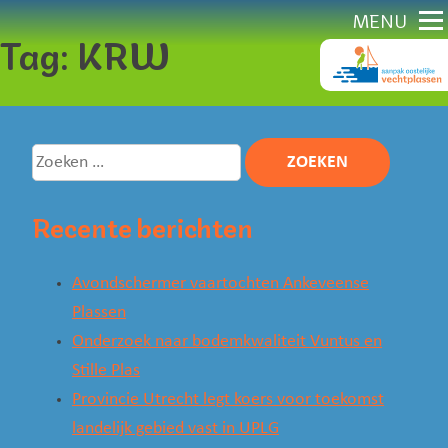
Direct
MENU
Tag:
KRW
naar
content
Zoeken
naar:
Recente berichten
Avondschermer vaartochten Ankeveense
Plassen
Onderzoek naar bodemkwaliteit Vuntus en
Stille Plas
Provincie Utrecht legt koers voor toekomst
landelijk gebied vast in UPLG