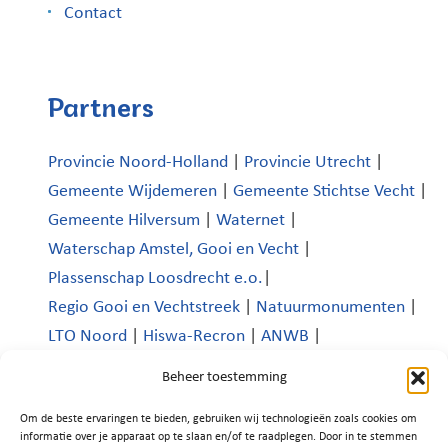
Contact
Partners
Provincie Noord-Holland
|
Provincie Utrecht
|
Gemeente Wijdemeren
|
Gemeente Stichtse Vecht
|
Gemeente Hilversum
|
Waternet
|
Waterschap Amstel, Gooi en Vecht
|
Plassenschap Loosdrecht e.o.
|
Regio Gooi en Vechtstreek
|
Natuurmonumenten
|
LTO Noord
|
Hiswa-Recron
|
ANWB
|
Koninklijk Nederlands Watersportverbond
|
Beheer toestemming
Verenigde Bedrijven Boomhoek |
Om de beste ervaringen te bieden, gebruiken wij technologieën zoals cookies om
Platform Recreatie en Toerisme Wijdemeren
|
informatie over je apparaat op te slaan en/of te raadplegen. Door in te stemmen