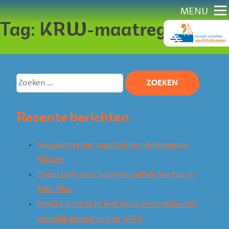
Direct
MENU
Tag:
KRW-maatregelen
naar
content
Zoeken
naar:
Recente berichten
Avondschermer vaartochten Ankeveense
Plassen
Onderzoek naar bodemkwaliteit Vuntus en
Stille Plas
Provincie Utrecht legt koers voor toekomst
landelijk gebied vast in UPLG