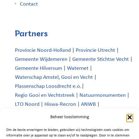
Contact
Partners
Provincie Noord-Holland
|
Provincie Utrecht
|
Gemeente Wijdemeren
|
Gemeente Stichtse Vecht
|
Gemeente Hilversum
|
Waternet
|
Waterschap Amstel, Gooi en Vecht
|
Plassenschap Loosdrecht e.o.
|
Regio Gooi en Vechtstreek
|
Natuurmonumenten
|
LTO Noord
|
Hiswa-Recron
|
ANWB
|
Koninklijk Nederlands Watersportverbond
|
Beheer toestemming
Verenigde Bedrijven Boomhoek |
Om de beste ervaringen te bieden, gebruiken wij technologieën zoals cookies om
Platform Recreatie en Toerisme Wijdemeren
|
informatie over je apparaat op te slaan en/of te raadplegen. Door in te stemmen