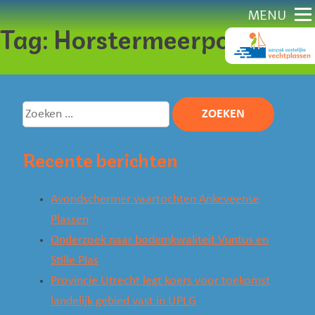
Direct
MENU
Tag:
Horstermeerpolder
naar
content
Zoeken
naar:
Recente berichten
Avondschermer vaartochten Ankeveense
Plassen
Onderzoek naar bodemkwaliteit Vuntus en
Stille Plas
Provincie Utrecht legt koers voor toekomst
landelijk gebied vast in UPLG