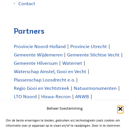
Contact
Partners
Provincie Noord-Holland
|
Provincie Utrecht
|
Gemeente Wijdemeren
|
Gemeente Stichtse Vecht
|
Gemeente Hilversum
|
Waternet
|
Waterschap Amstel, Gooi en Vecht
|
Plassenschap Loosdrecht e.o.
|
Regio Gooi en Vechtstreek
|
Natuurmonumenten
|
LTO Noord
|
Hiswa-Recron
|
ANWB
|
Koninklijk Nederlands Watersportverbond
|
Beheer toestemming
Verenigde Bedrijven Boomhoek |
Om de beste ervaringen te bieden, gebruiken wij technologieën zoals cookies om
Platform Recreatie en Toerisme Wijdemeren
|
informatie over je apparaat op te slaan en/of te raadplegen. Door in te stemmen