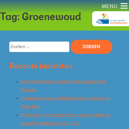
Direct
MENU
Tag:
Groenewoud
naar
content
Zoeken
naar:
Recente berichten
Avondschermer vaartochten Ankeveense
Plassen
Onderzoek naar bodemkwaliteit Vuntus en
Stille Plas
Provincie Utrecht legt koers voor toekomst
landelijk gebied vast in UPLG