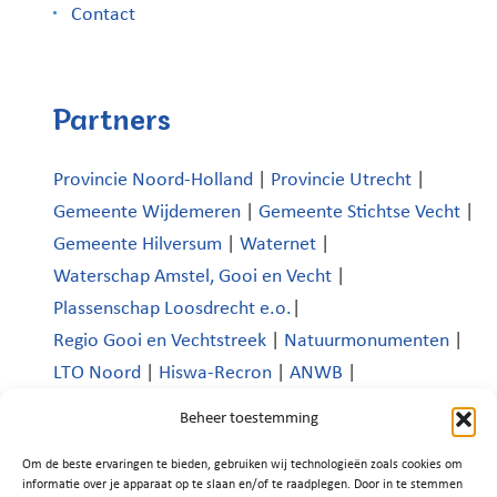
Contact
Partners
Provincie Noord-Holland
|
Provincie Utrecht
|
Gemeente Wijdemeren
|
Gemeente Stichtse Vecht
|
Gemeente Hilversum
|
Waternet
|
Waterschap Amstel, Gooi en Vecht
|
Plassenschap Loosdrecht e.o.
|
Regio Gooi en Vechtstreek
|
Natuurmonumenten
|
LTO Noord
|
Hiswa-Recron
|
ANWB
|
Koninklijk Nederlands Watersportverbond
|
Beheer toestemming
Verenigde Bedrijven Boomhoek |
Om de beste ervaringen te bieden, gebruiken wij technologieën zoals cookies om
Platform Recreatie en Toerisme Wijdemeren
|
informatie over je apparaat op te slaan en/of te raadplegen. Door in te stemmen