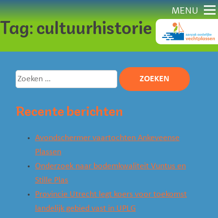
Direct
MENU
Tag:
cultuurhistorie
naar
content
Zoeken
naar:
Recente berichten
Avondschermer vaartochten Ankeveense
Plassen
Onderzoek naar bodemkwaliteit Vuntus en
Stille Plas
Provincie Utrecht legt koers voor toekomst
landelijk gebied vast in UPLG