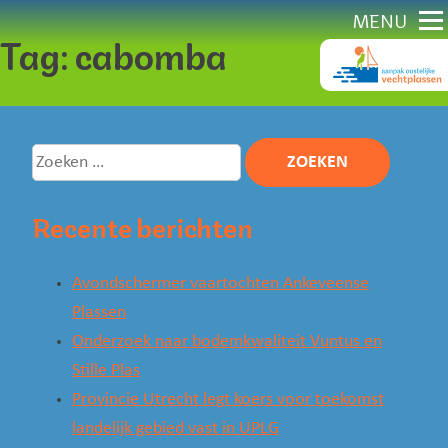
Direct
MENU
Tag:
cabomba
naar
content
Zoeken
naar:
Recente berichten
Avondschermer vaartochten Ankeveense
Plassen
Onderzoek naar bodemkwaliteit Vuntus en
Stille Plas
Provincie Utrecht legt koers voor toekomst
landelijk gebied vast in UPLG