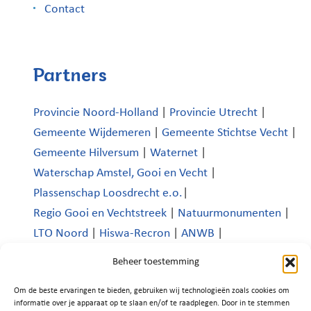
Contact
Partners
Provincie Noord-Holland
|
Provincie Utrecht
|
Gemeente Wijdemeren
|
Gemeente Stichtse Vecht
|
Gemeente Hilversum
|
Waternet
|
Waterschap Amstel, Gooi en Vecht
|
Plassenschap Loosdrecht e.o.
|
Regio Gooi en Vechtstreek
|
Natuurmonumenten
|
LTO Noord
|
Hiswa-Recron
|
ANWB
|
Koninklijk Nederlands Watersportverbond
|
Beheer toestemming
Verenigde Bedrijven Boomhoek |
Om de beste ervaringen te bieden, gebruiken wij technologieën zoals cookies om
Platform Recreatie en Toerisme Wijdemeren
|
informatie over je apparaat op te slaan en/of te raadplegen. Door in te stemmen