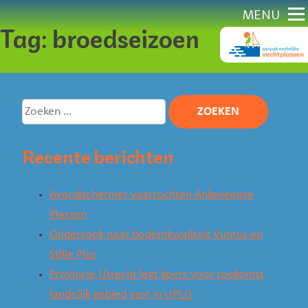
Direct
MENU
Tag:
broedseizoen
naar
content
Zoeken
naar:
Recente berichten
Avondschermer vaartochten Ankeveense
Plassen
Onderzoek naar bodemkwaliteit Vuntus en
Stille Plas
Provincie Utrecht legt koers voor toekomst
landelijk gebied vast in UPLG