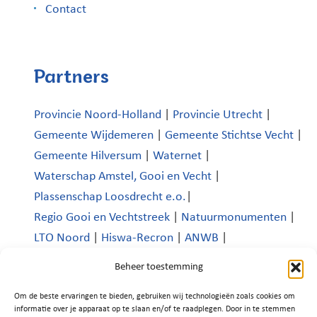
Contact
Partners
Provincie Noord-Holland
|
Provincie Utrecht
|
Gemeente Wijdemeren
|
Gemeente Stichtse Vecht
|
Gemeente Hilversum
|
Waternet
|
Waterschap Amstel, Gooi en Vecht
|
Plassenschap Loosdrecht e.o.
|
Regio Gooi en Vechtstreek
|
Natuurmonumenten
|
LTO Noord
|
Hiswa-Recron
|
ANWB
|
Koninklijk Nederlands Watersportverbond
|
Beheer toestemming
Verenigde Bedrijven Boomhoek |
Om de beste ervaringen te bieden, gebruiken wij technologieën zoals cookies om
Platform Recreatie en Toerisme Wijdemeren
|
informatie over je apparaat op te slaan en/of te raadplegen. Door in te stemmen