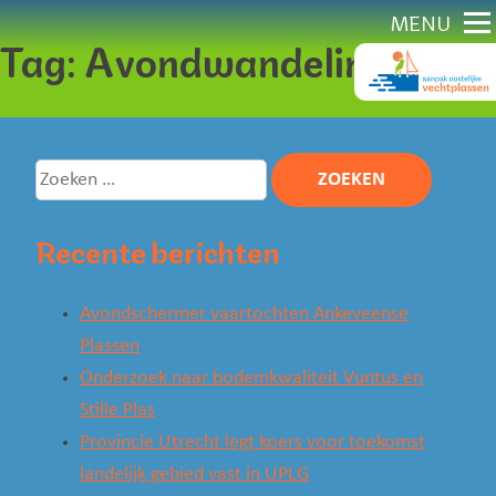
Direct
MENU
Tag:
Avondwandeling
naar
content
Zoeken
naar:
Recente berichten
Avondschermer vaartochten Ankeveense
Plassen
Onderzoek naar bodemkwaliteit Vuntus en
Stille Plas
Provincie Utrecht legt koers voor toekomst
landelijk gebied vast in UPLG