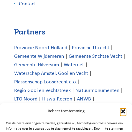
Contact
Partners
Provincie Noord-Holland
|
Provincie Utrecht
|
Gemeente Wijdemeren
|
Gemeente Stichtse Vecht
|
Gemeente Hilversum
|
Waternet
|
Waterschap Amstel, Gooi en Vecht
|
Plassenschap Loosdrecht e.o.
|
Regio Gooi en Vechtstreek
|
Natuurmonumenten
|
LTO Noord
|
Hiswa-Recron
|
ANWB
|
Koninklijk Nederlands Watersportverbond
|
Beheer toestemming
Verenigde Bedrijven Boomhoek |
Om de beste ervaringen te bieden, gebruiken wij technologieën zoals cookies om
Platform Recreatie en Toerisme Wijdemeren
|
informatie over je apparaat op te slaan en/of te raadplegen. Door in te stemmen