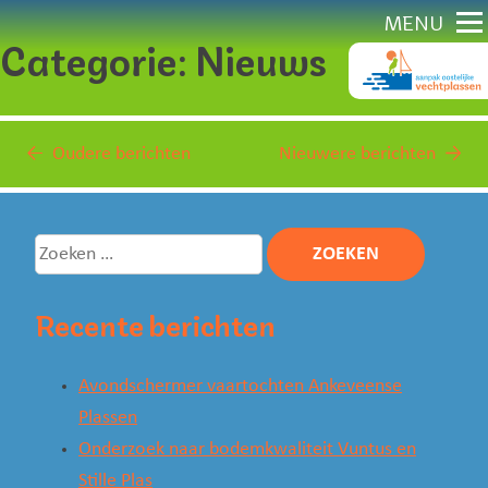
Direct
MENU
Categorie:
Nieuws
naar
content
Berichten
Oudere berichten
Nieuwere berichten
navigatie
Zoeken
naar:
Recente berichten
Avondschermer vaartochten Ankeveense
Plassen
Onderzoek naar bodemkwaliteit Vuntus en
Stille Plas