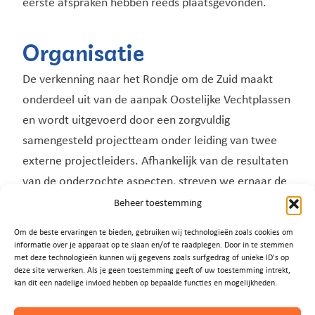
eerste afspraken hebben reeds plaatsgevonden.
Organisatie
De verkenning naar het Rondje om de Zuid maakt
onderdeel uit van de aanpak Oostelijke Vechtplassen
en wordt uitgevoerd door een zorgvuldig
samengesteld projectteam onder leiding van twee
externe projectleiders. Afhankelijk van de resultaten
van de onderzochte aspecten, streven we ernaar de
verkenning uiterlijk begin 2024 af te ronden. Een
Beheer toestemming
stand van zaken kunt u telkens vinden op
Om de beste ervaringen te bieden, gebruiken wij technologieën zoals cookies om
www.vechtplassen.nl/alternatieven-waterrecreatie
informatie over je apparaat op te slaan en/of te raadplegen. Door in te stemmen
met deze technologieën kunnen wij gegevens zoals surfgedrag of unieke ID's op
.
deze site verwerken. Als je geen toestemming geeft of uw toestemming intrekt,
kan dit een nadelige invloed hebben op bepaalde functies en mogelijkheden.