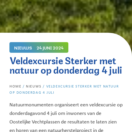
NIEUWS
24 JUNI 2024
Veldexcursie Sterker met
natuur op donderdag 4 juli
HOME
/
NIEUWS
/
VELDEXCURSIE STERKER MET NATUUR
OP DONDERDAG 4 JULI
Natuurmonumenten organiseert een veldexcursie op
donderdagavond 4 juli om inwoners van de
Oostelijke Vechtplassen de resultaten te laten zien
en horen van een natuurherstelproject in de