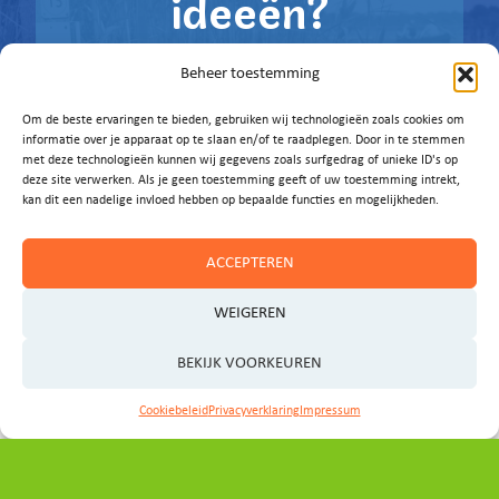
ideeën?
Laat het ons weten!
Beheer toestemming
E-MAIL ONS
Om de beste ervaringen te bieden, gebruiken wij technologieën zoals cookies om
informatie over je apparaat op te slaan en/of te raadplegen. Door in te stemmen
met deze technologieën kunnen wij gegevens zoals surfgedrag of unieke ID's op
deze site verwerken. Als je geen toestemming geeft of uw toestemming intrekt,
kan dit een nadelige invloed hebben op bepaalde functies en mogelijkheden.
ACCEPTEREN
WEIGEREN
BEKIJK VOORKEUREN
Cookiebeleid
Privacyverklaring
Impressum