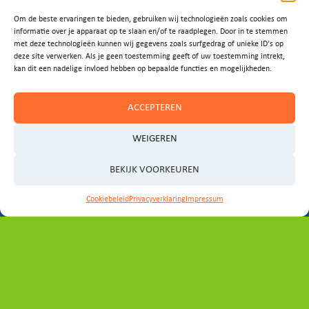
Om de beste ervaringen te bieden, gebruiken wij technologieën zoals cookies om
Vragen of
informatie over je apparaat op te slaan en/of te raadplegen. Door in te stemmen
met deze technologieën kunnen wij gegevens zoals surfgedrag of unieke ID's op
deze site verwerken. Als je geen toestemming geeft of uw toestemming intrekt,
ideeën?
kan dit een nadelige invloed hebben op bepaalde functies en mogelijkheden.
ACCEPTEREN
Laat het ons weten!
WEIGEREN
E-MAIL ONS
BEKIJK VOORKEUREN
Cookiebeleid
Privacyverklaring
Impressum