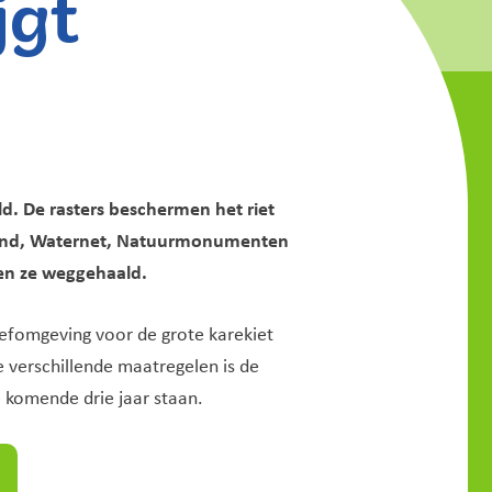
jgt
d. De rasters beschermen het riet
land, Waternet, Natuurmonumenten
rden ze weggehaald.
eefomgeving voor de grote karekiet
 verschillende maatregelen is de
e komende drie jaar staan.