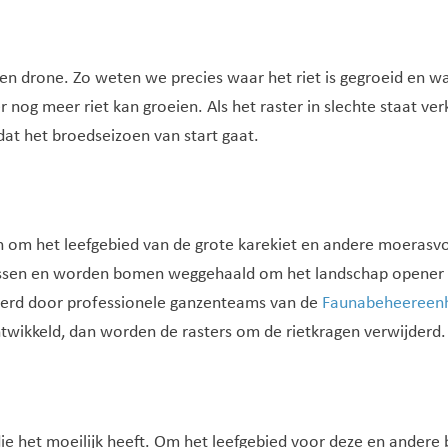
n drone. Zo weten we precies waar het riet is gegroeid en wat 
er nog meer riet kan groeien. Als het raster in slechte staat ve
at het broedseizoen van start gaat.
om het leefgebied van de grote karekiet en andere moerasvog
assen en worden bomen weggehaald om het landschap opener 
oerd door professionele ganzenteams van de
Faunabeheereenh
 ontwikkeld, dan worden de rasters om de rietkragen verwijderd
 die het moeilijk heeft. Om het leefgebied voor deze en ander