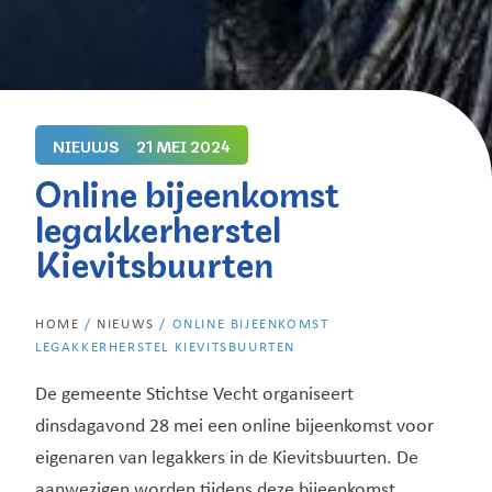
NIEUWS
21 MEI 2024
Online bijeenkomst
legakkerherstel
Kievitsbuurten
HOME
/
NIEUWS
/
ONLINE BIJEENKOMST
LEGAKKERHERSTEL KIEVITSBUURTEN
De gemeente Stichtse Vecht organiseert
dinsdagavond 28 mei een online bijeenkomst voor
eigenaren van legakkers in de Kievitsbuurten. De
aanwezigen worden tijdens deze bijeenkomst