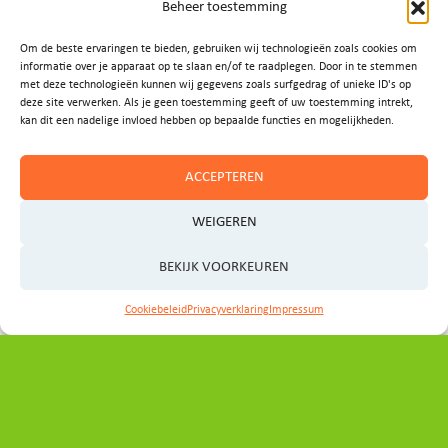
Beheer toestemming
E-MAIL ONS
Om de beste ervaringen te bieden, gebruiken wij technologieën zoals cookies om
informatie over je apparaat op te slaan en/of te raadplegen. Door in te stemmen
met deze technologieën kunnen wij gegevens zoals surfgedrag of unieke ID's op
deze site verwerken. Als je geen toestemming geeft of uw toestemming intrekt,
kan dit een nadelige invloed hebben op bepaalde functies en mogelijkheden.
ACCEPTEREN
WEIGEREN
BEKIJK VOORKEUREN
Cookiebeleid
Privacyverklaring
Impressum
Contact