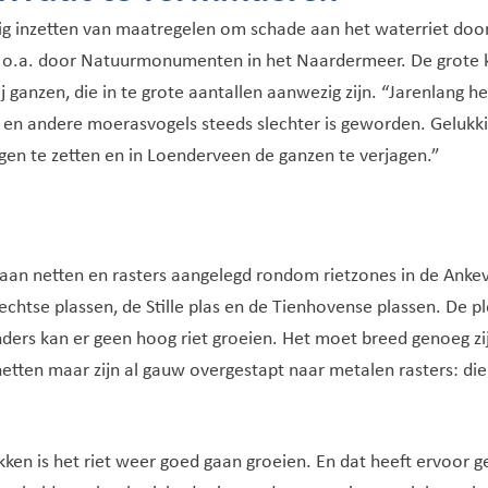
lig inzetten van maatregelen om schade aan het waterriet doo
n, o.a. door Natuurmonumenten in het Naardermeer. De grote 
 bij ganzen, die in te grote aantallen aanwezig zijn. “Jarenlan
 en andere moerasvogels steeds slechter is geworden. Gelukki
gen te zetten en in Loenderveen de ganzen te verjagen.”
r aan netten en rasters aangelegd rondom rietzones in de Ank
chtse plassen, de Stille plas en de Tienhovense plassen. De pl
nders kan er geen hoog riet groeien. Het moet breed genoeg zi
ten maar zijn al gauw overgestapt naar metalen rasters: di
ken is het riet weer goed gaan groeien. En dat heeft ervoor g